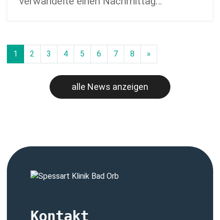
verwandelte einen Nachmittag…
1
2
3
4
5
6
7
8
»
alle News anzeigen
Kontakt