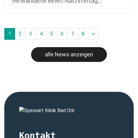
verwandelte einen Nachmittag…
1
2
3
4
5
6
7
8
»
alle News anzeigen
Kontakt